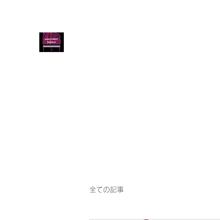
音楽教室 HIGH STREET MU
HIGH STREET MUSIC LESSON / PIAN
ズコース 三線
ホーム
ブログ
ようこそ
ピアノ・エレクトーン
全ての記事