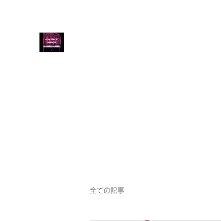
音楽教室 HIGH STREET MU
HIGH STREET MUSIC LESSON / PIAN
ズコース 三線
ホーム
ブログ
ようこそ
ピアノ・エレクトーン
全ての記事