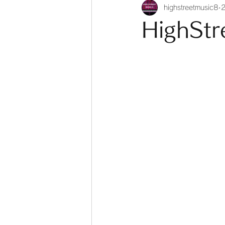
highstreetmusic8
HighStr