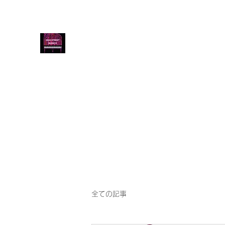
音楽教室 HIGH STREET MU
HIGH STREET MUSIC LESSON / PIAN
ズコース 三線
ホーム
ブログ
ようこそ
ピアノ・エレクトーン
全ての記事