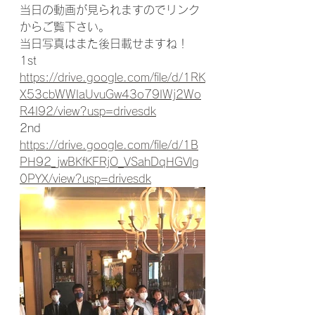
当日の動画が見られますのでリンク
からご覧下さい。
当日写真はまた後日載せますね！
1st
https://drive.google.com/file/d/1RK
X53cbWWIaUvuGw43o79IWj2Wo
R4I92/view?usp=drivesdk
2nd
https://drive.google.com/file/d/1B
PH92_jwBKfKFRjO_VSahDqHGVlg
0PYX/view?usp=drivesdk