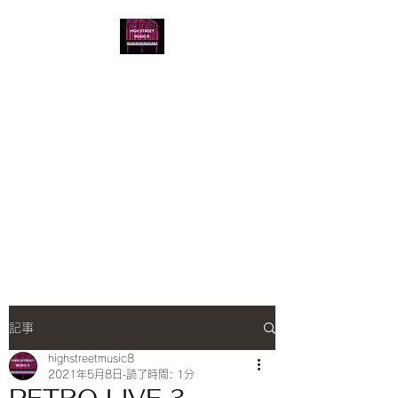
音楽教室 HIGH
STREET MUSIC8
HIGH STREET MUSIC
LESSON / PIANO ELECTONE
ENSEMBLE UKULELE BASS
GUITAR TRUMPET VOCAL
音楽理論 キッズコース 三線
記事
highstreetmusic8
2021年5月8日
読了時間: 1分